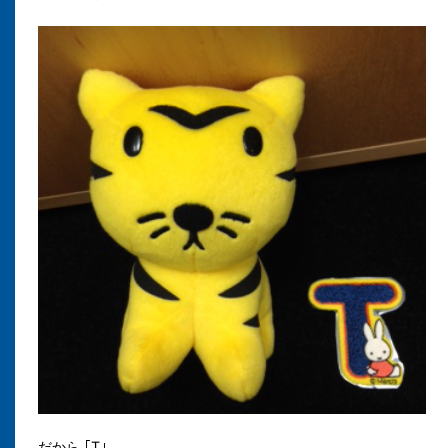
だから ｢
T｣