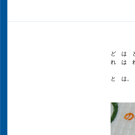
ど は 
れ は 
と は。