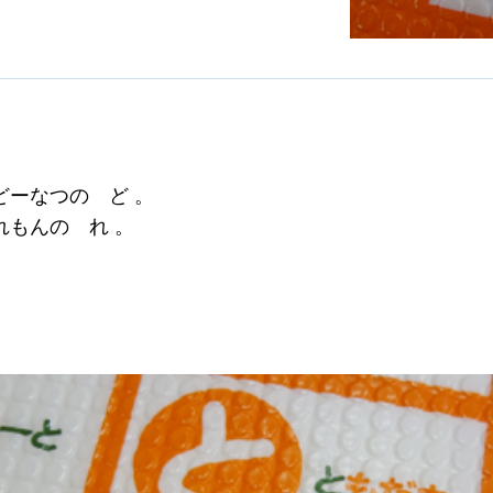
どーなつの ど 。
れもんの れ 。