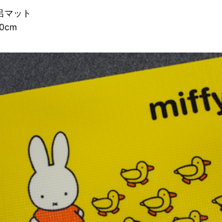
呂マット
0cm