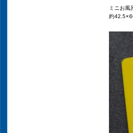
ミニお風
約42.5×6