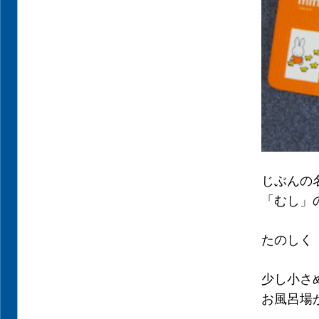
じぶんの
「むし」
たのしく
少し小さ
お風呂場