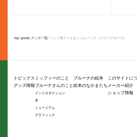
top
goods グッズ一覧
ペット用クールもぐりんベッド（スリーアローズ）
トピックス
ミッフィーのこと
ブルーナの絵本
このサイトに
グッズ情報
ブルーナさんのこと
絵本のなかまたち
メーカー紹介
ショップ情報
イントロダクション
本
ミュージアム
グラフィック