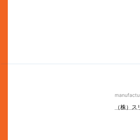
manufactu
（株）ス