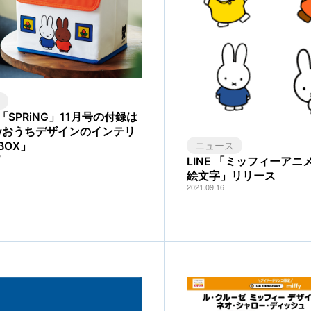
K
「SPRiNG」11月号の付録は
ffyおうちデザインのインテリ
ニュース
BOX」
7
LINE 「ミッフィーアニ
絵文字」リリース
2021.09.16